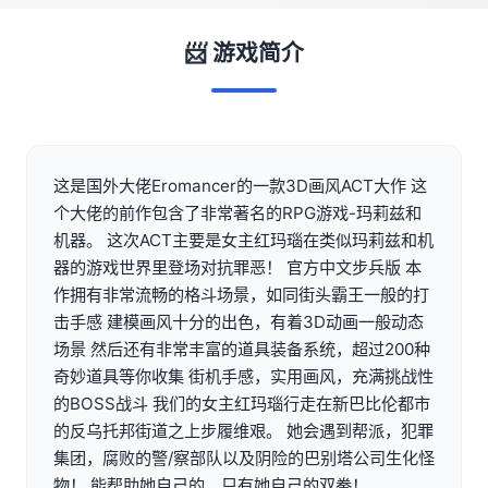
📨 游戏简介
这是国外大佬Eromancer的一款3D画风ACT大作 这
个大佬的前作包含了非常著名的RPG游戏-玛莉兹和
机器。 这次ACT主要是女主红玛瑙在类似玛莉兹和机
器的游戏世界里登场对抗罪恶！ 官方中文步兵版 本
作拥有非常流畅的格斗场景，如同街头霸王一般的打
击手感 建模画风十分的出色，有着3D动画一般动态
场景 然后还有非常丰富的道具装备系统，超过200种
奇妙道具等你收集 街机手感，实用画风，充满挑战性
的BOSS战斗 我们的女主红玛瑙行走在新巴比伦都市
的反乌托邦街道之上步履维艰。 她会遇到帮派，犯罪
集团，腐败的警/察部队以及阴险的巴别塔公司生化怪
物！ 能帮助她自己的，只有她自己的双拳！